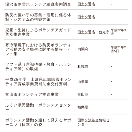
湯沢市除雪ボランテア組織実態調査
国土交通省
-
防災の担い手の募集・活用に係る体
国土交通省
-
制・システムの構築方策
児童・生徒によるボランテアガイド
平成22年3
国土交通省 観光庁
普及推進事業
月
寒冷環境下における防災ボランティ
平成21年2
ア活動の安全衛生に関する情報・ヒ
内閣府
月5日
ント集
ソフト系（意識啓発・教育・ボラン
札幌市
-
ティア等）の取組
平成26年度 山形県広域除雪ボラン
山形県
-
ティア育成事業費補助金交付要綱
富山市ボランティア推進事業
富山市
-
ふくい県民活動・ボランテアセンタ
福井県
-
ー
ボランテア活動を通じて見えるヤポ
国際交流基金情報セ
-
ーニヤ（日本）の姿
ンター