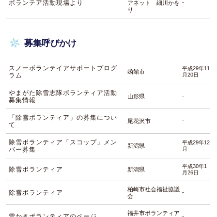
ボランテア活動現場より
アネット 細川かを
-
り
募集呼びかけ
スノーボランテイアサポートプログ
平成29年11
函館市
ラム
月20日
やまがた除雪志隊ボランティア活動
山形県
-
募集情報
「除雪ボランティア」の募集につい
尾花沢市
-
て
除雪ボランティア「スコップ」メン
平成29年12
新潟県
バー募集
月
平成30年1
除雪ボランティア
新潟県
月26日
柏崎市社会福祉協議
除雪ボランティア
-
会
福井市ボランティア
雪かきボランティアのページ
-