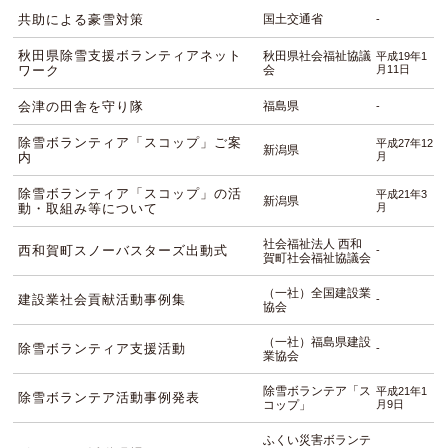
共助による豪雪対策
国土交通省
-
秋田県除雪支援ボランティアネット
秋田県社会福祉協議
平成19年1
ワーク
会
月11日
会津の田舎を守り隊
福島県
-
除雪ボランティア「スコップ」ご案
平成27年12
新潟県
内
月
除雪ボランティア「スコップ」の活
平成21年3
新潟県
動・取組み等について
月
社会福祉法人 西和
西和賀町スノーバスターズ出動式
-
賀町社会福祉協議会
（一社）全国建設業
建設業社会貢献活動事例集
-
協会
（一社）福島県建設
除雪ボランティア支援活動
-
業協会
除雪ボランテア「ス
平成21年1
除雪ボランテア活動事例発表
コップ」
月9日
ふくい災害ボランテ