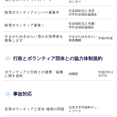
センター
社会福祉法人 岩見
除雪ボランティアメンバー募集中
-
沢市社会福祉協議会
社会福祉法人 札幌
除雪ボランティア募集！
-
市社会福祉協議会
やまがたゆきみらい雪かき指導者を
やまがたゆきみらい
平成24年度
募集します
推進機構
行政とボランティア団体との協力体制規約
ボランティアと行政との連携・協働
平成27年11
内閣府
に関す資料
月17日
事故対応
日本太平洋資料ネッ
災害ボランティアと安全·補償の問題
-
トワーク