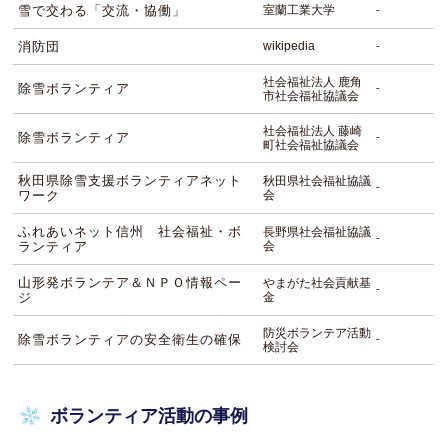
雪で交わる「交流・協働」
室蘭工業大学
-
消防団
wikipedia
-
社会福祉法人 鹿角
除雪ボランティア
-
市社会福祉協議会
社会福祉法人 藤崎
除雪ボランティア
-
町社会福祉協議会
秋田県除雪支援ボランティアネット
秋田県社会福祉協議
-
ワーク
会
ふれあいネット信州 社会福祉・ボ
長野県社会福祉協議
-
ランティア
会
山形発ボランテア＆ＮＰＯ情報ペー
やまがた社会貢献基
-
ジ
金
防災ボランテア活動
除雪ボランティアの安全衛生の確保
-
検討会
ボランティア活動の事例