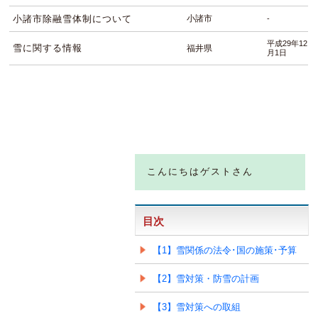
小諸市除融雪体制について
小諸市
-
平成29年12
雪に関する情報
福井県
月1日
こんにちはゲストさん
目次
【1】雪関係の法令･国の施策･予算
【2】雪対策・防雪の計画
【3】雪対策への取組