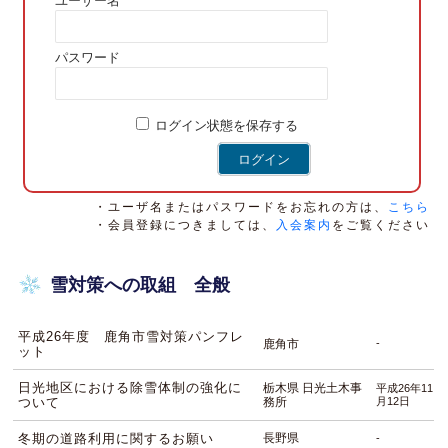
ユーザー名
パスワード
ログイン状態を保存する
・ユーザ名またはパスワードをお忘れの方は、
こちら
・会員登録につきましては、
入会案内
をご覧ください
雪対策への取組 全般
平成26年度 鹿角市雪対策パンフレ
鹿角市
-
ット
日光地区における除雪体制の強化に
栃木県 日光土木事
平成26年11
ついて
務所
月12日
冬期の道路利用に関するお願い
長野県
-