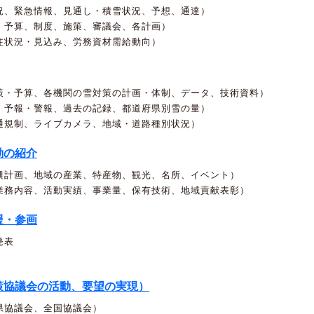
況、緊急情報、見通し・積雪状況、予想、通達）
、予算、制度、施策、審議会、各計画）
注状況・見込み、労務資材需給動向）
策・予算、各機関の雪対策の計画・体制、データ、技術資料）
、予報・警報、過去の記録、都道府県別雪の量）
通規制、ライブカメラ、地域・道路種別状況）
動の紹介
興計画、地域の産業、特産物、観光、名所、イベント）
業務内容、活動実績、事業量、保有技術、地域貢献表彰）
援・参画
発表
策協議会の活動、要望の実現）
県協議会、全国協議会）