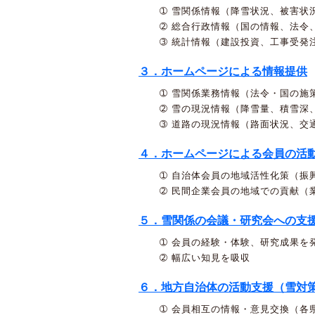
➀ 雪関係情報（降雪状況、被害状
➁ 総合行政情報（国の情報、法令
➂ 統計情報（建設投資、工事受発
３．ホームページによる情報提供
➀ 雪関係業務情報（法令・国の施
➁ 雪の現況情報（降雪量、積雪深
➂ 道路の現況情報（路面状況、交
４．ホームページによる会員の活
➀ 自治体会員の地域活性化策（振
➁ 民間企業会員の地域での貢献（
５．雪関係の会議・研究会への支
➀ 会員の経験・体験、研究成果を
➁ 幅広い知見を吸収
６．地方自治体の活動支援（雪対
➀ 会員相互の情報・意見交換（各