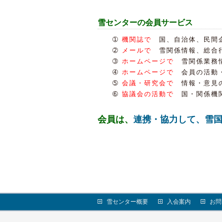
雪センターの会員サービス
➀
機関誌で
国、自治体、民間企
➁
メールで
雪関係情報、総合行
➂
ホームページで
雪関係業務情
➃
ホームページで
会員の活動・
➄
会議・研究会で
情報・意見の
➅
協議会の活動で
国・関係機関
会員は、
連携・協力して、雪
雪センター概要
入会案内
お問