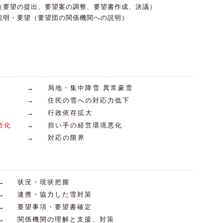
（要望の提出、要望案の調整、要望書作成、決議）
説明・要望（要望団の関係機関への説明）
→
局地・集中降雪 異常豪雪
→
住民の雪への対応力低下
→
行政依存拡大
齢化
→
担い手の経営環境悪化
→
対応の限界
→
状況・現状把握
→
連携・協力した雪対策
→
要望事項・要望書確定
→
関係機関の理解と支援、対策