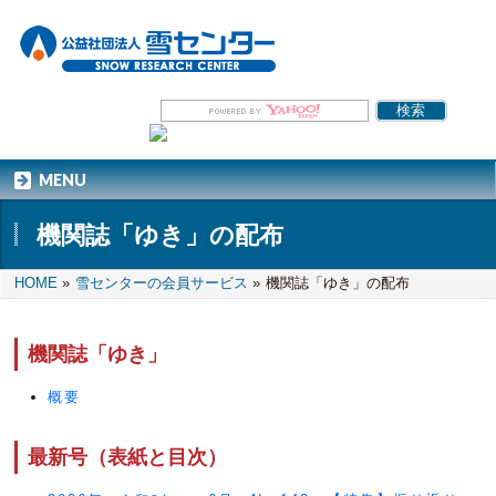
MENU
機関誌「ゆき」の配布
HOME
»
雪センターの会員サービス
»
機関誌「ゆき」の配布
機関誌「ゆき」
概要
最新号（表紙と目次）