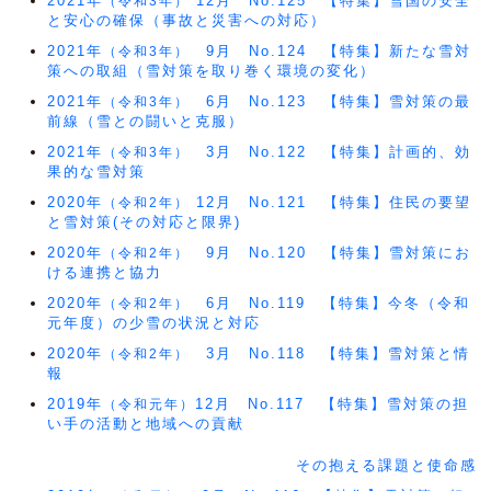
2021年
12月 No.125 【特集】雪国の安全
（令和3年）
と安心の確保（事故と災害への対応）
2021年
9月 No.124 【特集】新たな雪対
（令和3年）
策への取組（雪対策を取り巻く環境の変化）
2021年
6月 No.123 【特集】雪対策の最
（令和3年）
前線（雪との闘いと克服）
2021年
3月 No.122 【特集】計画的、効
（令和3年）
果的な雪対策
2020年
12月 No.121 【特集】住民の要望
（令和2年）
と雪対策(その対応と限界)
2020年
9月 No.120 【特集】雪対策にお
（令和2年）
ける連携と協力
2020年
6月 No.119 【特集】今冬（令和
（令和2年）
元年度）の少雪の状況と対応
2020年
3月 No.118 【特集】雪対策と情
（令和2年）
報
2019年
12月 No.117 【特集】雪対策の担
（令和元年）
い手の活動と地域への貢献
その抱える課題と使命感