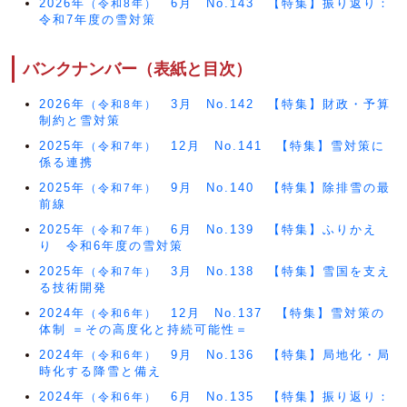
2026年
6月 No.143 【特集】振り返り：
（令和8年）
令和7年度の雪対策
バンクナンバー（表紙と目次）
2026年
3月 No.142 【特集】財政・予算
（令和8年）
制約と雪対策
2025年
12月 No.141 【特集】雪対策に
（令和7年）
係る連携
2025年
9月 No.140 【特集】除排雪の最
（令和7年）
前線
2025年
6月 No.139 【特集】ふりかえ
（令和7年）
り 令和6年度の雪対策
2025年
3月 No.138 【特集】雪国を支え
（令和7年）
る技術開発
2024年
12月 No.137 【特集】雪対策の
（令和6年）
体制 ＝その高度化と持続可能性＝
2024年
9月 No.136 【特集】局地化・局
（令和6年）
時化する降雪と備え
2024年
6月 No.135 【特集】振り返り：
（令和6年）